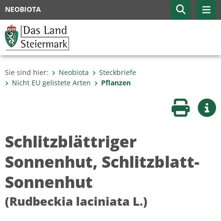
NEOBIOTA
Sie sind hier:
Neobiota
Steckbriefe
Nicht EU gelistete Arten
Pflanzen
Seite druc
Wei
Schlitzblättriger
Sonnenhut, Schlitzblatt-
Sonnenhut
(Rudbeckia laciniata L.)