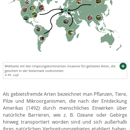
Weltkarte mit den Ursprungskontinenten invasiver EU-gelisteter Arten, die
gesichert in der Steiermark vorkommen
© Ph. Leiß
Als gebietsfremde Arten bezeichnet man Pflanzen, Tiere,
Pilze und Mikroorganismen, die nach der Entdeckung
Amerikas (1492) durch menschliches Einwirken über
natürliche Barrieren, wie z. B. Ozeane oder Gebirge
hinweg transportiert worden sind und sich außerhalb
ihres natürlichen Verbreitungsgebietes etabliert haben.