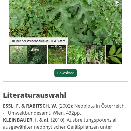
Blühender Wiesenbärenklau © A. Krapf
Download
Literaturauswahl
ESSL, F. & RABITSCH, W.
(2002): Neobiota in Österreich.
- Umweltbundesamt, Wien, 432pp.
KLEINBAUER, I. & al.
(2010): Ausbreitungspotenzial
ausgewählter neophytischer Gefäßpflanzen unter