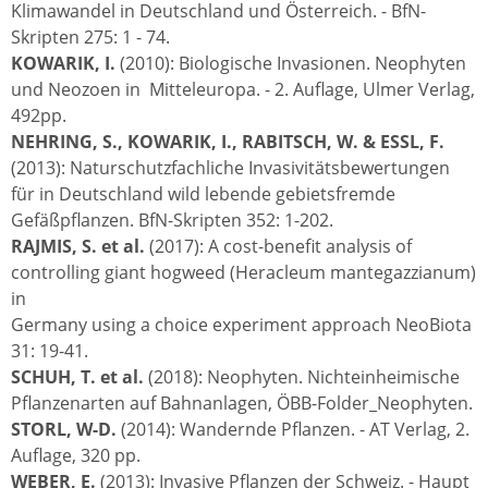
Klimawandel in Deutschland und Österreich. - BfN-
Skripten 275: 1 - 74.
KOWARIK, I.
(2010): Biologische Invasionen. Neophyten
und Neozoen in Mitteleuropa. - 2. Auflage, Ulmer Verlag,
492pp.
NEHRING, S., KOWARIK, I., RABITSCH, W. & ESSL, F.
(2013): Naturschutzfachliche Invasivitätsbewertungen
für in Deutschland wild lebende gebietsfremde
Gefäßpflanzen. BfN-Skripten 352: 1-202.
RAJMIS, S. et al.
(2017): A cost-benefit analysis of
controlling giant hogweed (Heracleum mantegazzianum)
in
Germany using a choice experiment approach NeoBiota
31: 19-41.
SCHUH, T. et al.
(2018): Neophyten. Nichteinheimische
Pflanzenarten auf Bahnanlagen, ÖBB-Folder_Neophyten.
STORL, W-D.
(2014): Wandernde Pflanzen. - AT Verlag, 2.
Auflage, 320 pp.
WEBER, E.
(2013): Invasive Pflanzen der Schweiz. - Haupt