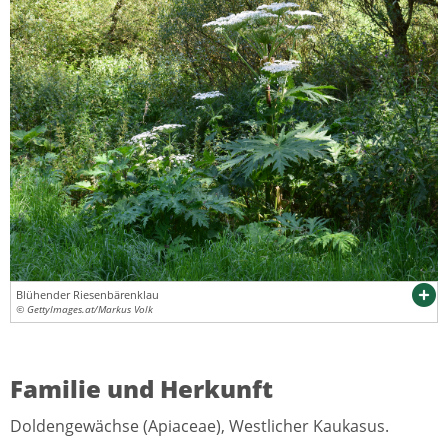
Blühender Riesenbärenklau
© GettyImages.at/Markus Volk
Familie und Herkunft
Doldengewächse (Apiaceae), Westlicher Kaukasus.