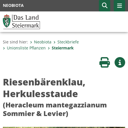
NEOBIOTA
Sie sind hier:
Neobiota
Steckbriefe
Unionsliste Pflanzen
Steiermark
Seite druc
Wei
Riesenbärenklau,
Herkulesstaude
(Heracleum mantegazzianum
Sommier & Levier)